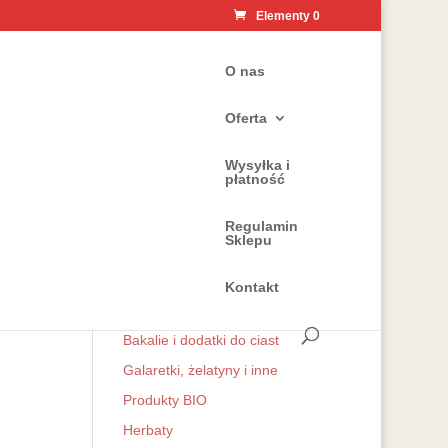
Elementy 0
O nas
Oferta
Wysyłka i
płatność
Kategorie
wa
Regulamin
Zioła
Sklepu
Przyprawy naturalne
Mieszanki przyprawowe do
Kontakt
kuchni
Bakalie i dodatki do ciast
Galaretki, żelatyny i inne
Produkty BIO
Herbaty