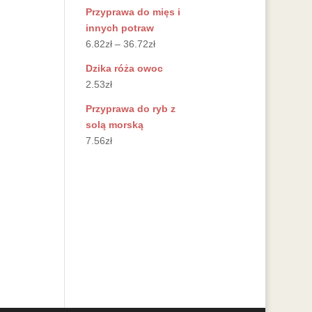
Przyprawa do mięs i
innych potraw
6.82
zł
–
36.72
zł
Dzika róża owoc
2.53
zł
Przyprawa do ryb z
solą morską
7.56
zł