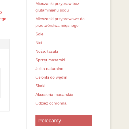
Mieszanki przypraw bez
glutaminianu sodu
do
nego
Mieszanki przyprawowe do
przetwórstwa mięsnego
Sole
Nici
Noże, tasaki
Sprzęt masarski
Jelita naturalne
Osłonki do wędlin
Siatki
Akcesoria masarskie
Odzież ochronna
Polecamy