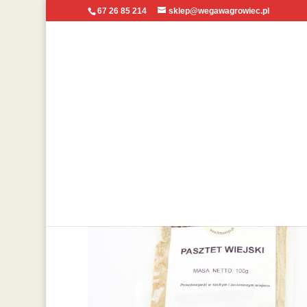
67 26 85 214
sklep@wegawagrowiec.pl
Strona główna
/
Mieszanki przyprawowe do kuchni