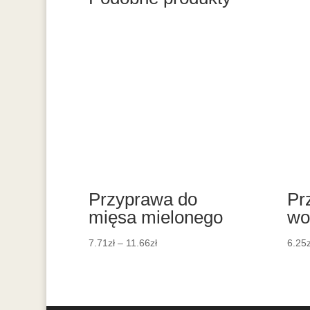
Przyprawa do
Pr
mięsa mielonego
wo
7.71
zł
–
11.66
zł
6.25
z