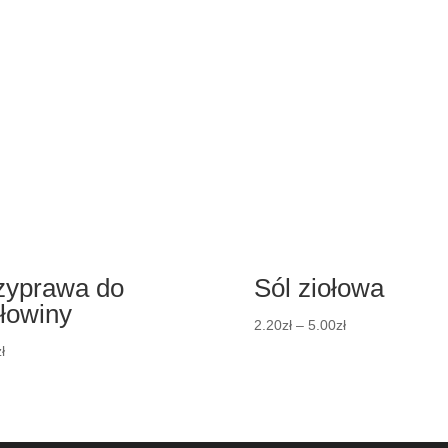
zyprawa do
Sól ziołowa
łowiny
2.20
zł
–
5.00
zł
ł