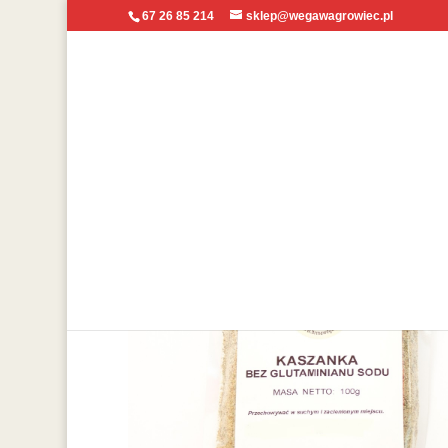
67 26 85 214
sklep@wegawagrowiec.pl
Strona główna
/
Mieszanki przyprawowe do kuchni