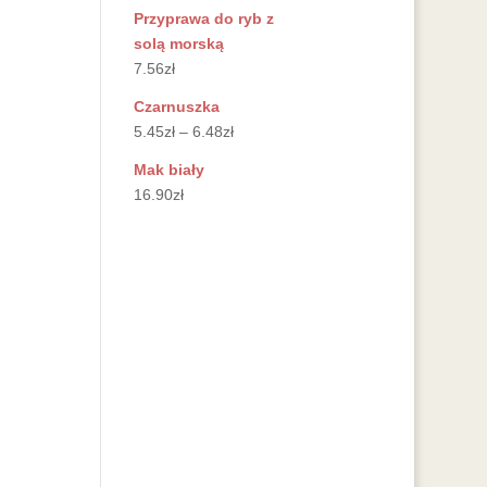
Przyprawa do ryb z
solą morską
7.56
zł
Czarnuszka
5.45
zł
–
6.48
zł
Mak biały
16.90
zł