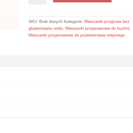
-
przyprawa
bez
SKU:
Brak danych
Kategorie:
Mieszanki przypraw bez
glutaminianu
glutaminianu sodu
,
Mieszanki przyprawowe do kuchni
,
sodu
Mieszanki przyprawowe do przetwórstwa mięsnego