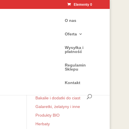
Elementy 0
O nas
Oferta
Wysyłka i
płatność
Kategorie
z
Regulamin
Zioła
Sklepu
Przyprawy naturalne
Mieszanki przyprawowe do
Kontakt
kuchni
Bakalie i dodatki do ciast
Galaretki, żelatyny i inne
Produkty BIO
Herbaty