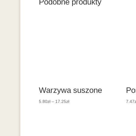
Podobne produkty
Warzywa suszone
Po
5.80
zł
–
17.25
zł
7.47
z