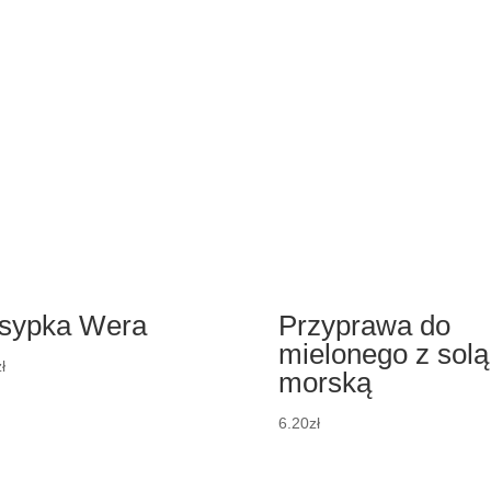
sypka Wera
Przyprawa do
mielonego z solą
ł
morską
6.20
zł