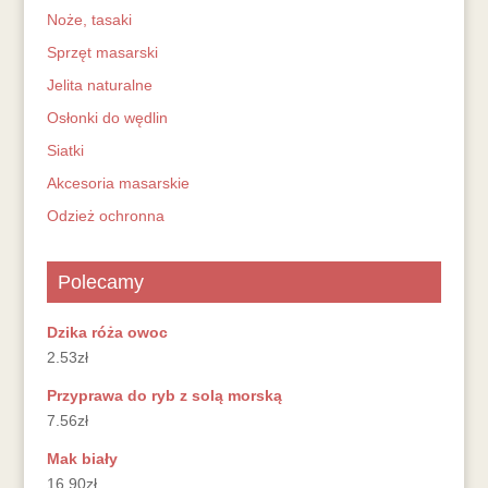
Noże, tasaki
Sprzęt masarski
Jelita naturalne
Osłonki do wędlin
Siatki
Akcesoria masarskie
Odzież ochronna
Polecamy
Dzika róża owoc
2.53
zł
Przyprawa do ryb z solą morską
7.56
zł
Mak biały
16.90
zł