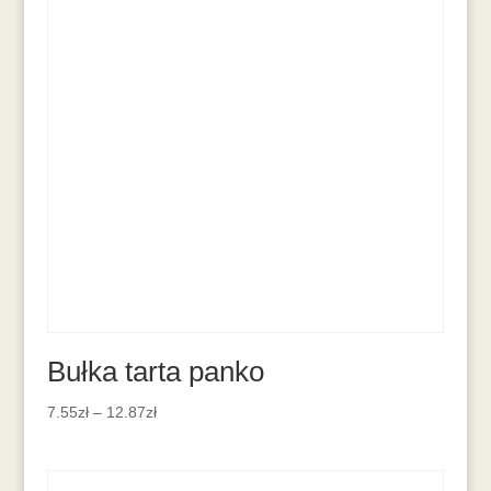
Bułka tarta panko
7.55
zł
–
12.87
zł